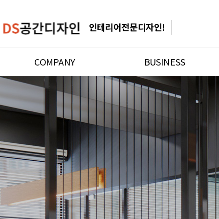
인테리어는 DS공간디자인으로
COMPANY
BUSINESS
인사말
사업영역
연혁
DESIGN INFO
오시는 길
주거공간
상업공간
욕실공간
기타공간