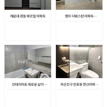
해운대 경동 메르빌 아파트
명지 더웨스턴 아파트
리모델링공사
인테리어로 새로운 삶이
부산진구 전포동 한신아파트
시작되었다 사직 그린코아
인테리어 시공(45평)
인테리어시공