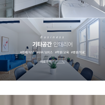
Business
기타공간
인테리어
#카페/식당
#사무/오피스
#학원/교육
#병원/의료
바로가기