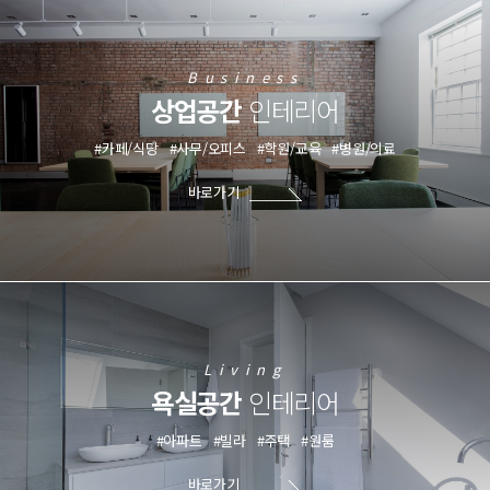
Business
상업공간
인테리어
#카페/식당
#사무/오피스
#학원/교육
#병원/의료
바로가기
Living
욕실공간
인테리어
#아파트
#빌라
#주택
#원룸
바로가기