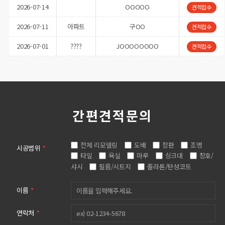
2026-07-11
아파트
구OO
견적접수
2026-07-01
????
JOOOOOOOO
견적접수
2025-04-29
주거공간
한OOOOOO
견적접수
간편견적문의
전체 리모델링
도배
장판
조명
시공범위
*
타일
욕실
마루
싱크대
창호/
샤시
필름/시트지
졸라톤/탄성코트
이름
*
연락처
*