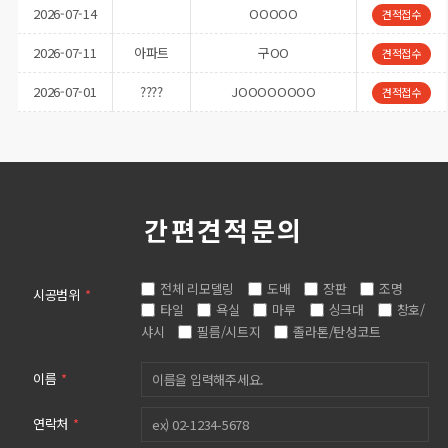
2026-07-11
아파트
구OO
견적접수
2026-07-01
????
JOOOOOOOO
견적접수
2025-04-29
주거공간
한OOOOOO
견적접수
간편견적문의
전체 리모델링
도배
장판
조명
시공범위
*
타일
욕실
마루
싱크대
창호/
샤시
필름/시트지
졸라톤/탄성코트
이름
*
연락처
*