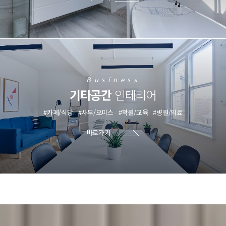
Business
기타공간
인테리어
#카페/식당
#사무/오피스
#학원/교육
#병원/의료
바로가기