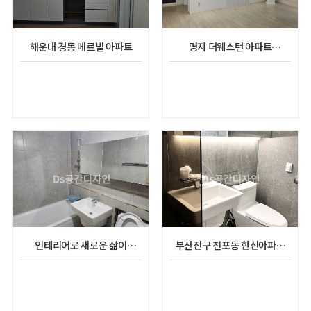
해운대 경동 메르빌 아파트
명지 더웨스턴 아파트
리모델링공사
인테리어로 새로운 삶이
부산진구 전포동 한신아파트
시작되었다 사직 그린코아
인테리어 시공(45평)
인테리어시공