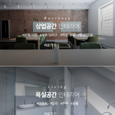
Business
상업공간
인테리어
#카페/식당
#사무/오피스
#학원/교육
#병원/의료
바로가기
Living
욕실공간
인테리어
#아파트
#빌라
#주택
#원룸
바로가기