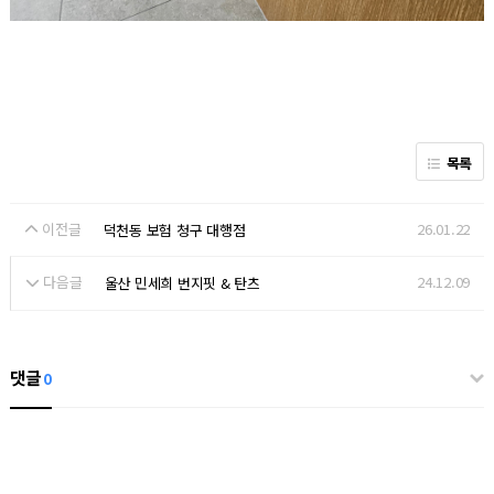
목록
이전글
26.01.22
덕천동 보험 청구 대행점
다음글
24.12.09
울산 민세희 번지핏 & 탄츠
댓글
0